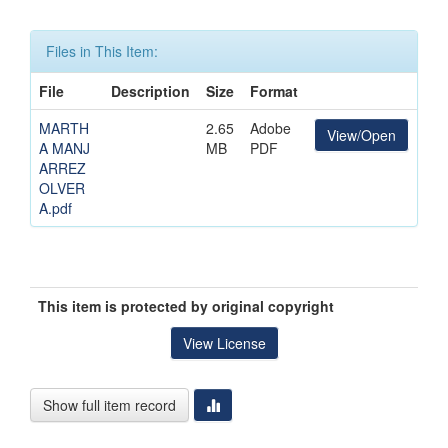
Files in This Item:
File
Description
Size
Format
MARTH
2.65
Adobe
View/Open
A MANJ
MB
PDF
ARREZ
OLVER
A.pdf
This item is protected by original copyright
View License
Show full item record