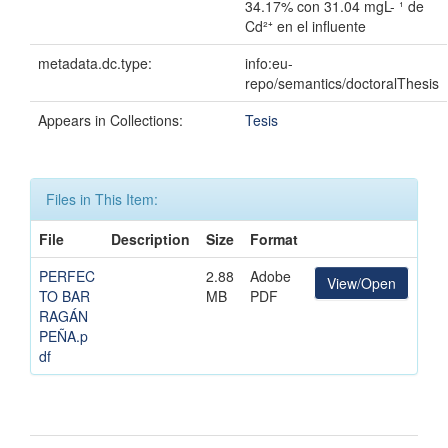
34.17% con 31.04 mgL- ¹ de
Cd²⁺ en el influente
metadata.dc.type:
info:eu-
repo/semantics/doctoralThesis
Appears in Collections:
Tesis
Files in This Item:
File
Description
Size
Format
PERFEC
2.88
Adobe
View/Open
TO BAR
MB
PDF
RAGÁN
PEÑA.p
df