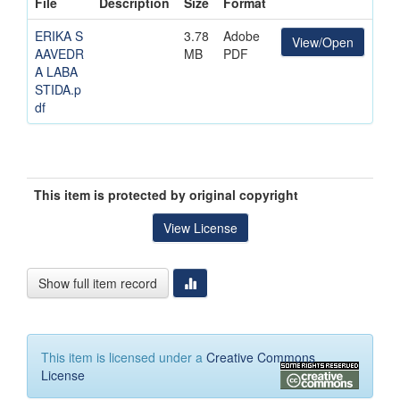
File
Description
Size
Format
ERIKA S
3.78
Adobe
View/Open
AAVEDR
MB
PDF
A LABA
STIDA.p
df
This item is protected by original copyright
View License
Show full item record
This item is licensed under a
Creative Commons
License