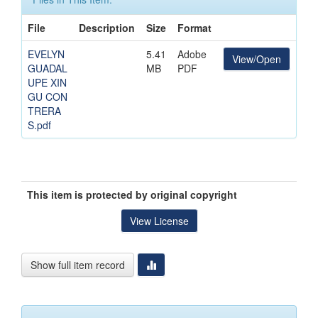
File
Description
Size
Format
EVELYN
5.41
Adobe
View/Open
GUADAL
MB
PDF
UPE XIN
GU CON
TRERA
S.pdf
This item is protected by original copyright
View License
Show full item record