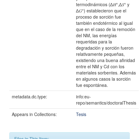
termodinámicos (∆𝐻°,∆𝑆° y
∆𝐺°) establecieron que el
proceso de sorción fue
también endotérmico al igual
que en el caso de la remoción
del NM, las energías
requeridas para la
degradación y sorción fueron
relativamente pequeñas,
existiendo una buena afinidad
entre el NM y Cd con los
materiales sorbentes. Además
en algunos casos la sorción
fue espontánea.
metadata.dc.type:
info:eu-
repo/semantics/doctoralThesis
Appears in Collections:
Tesis
Files in This Item: