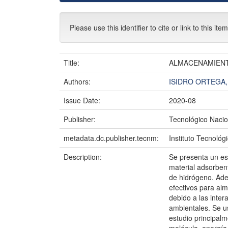
Please use this identifier to cite or link to this ite
Title:
ALMACENAMIENT
Authors:
ISIDRO ORTEGA
Issue Date:
2020-08
Publisher:
Tecnológico Nacio
metadata.dc.publisher.tecnm:
Instituto Tecnológ
Description:
Se presenta un es
material adsorben
de hidrógeno. Ade
efectivos para al
debido a las inte
ambientales. Se u
estudio principalm