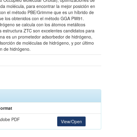
 Occupied Molecular Orbital), optimizaciones de
cada molécula, para encontrar la mejor posición en
ó con el método PBE/Grimme que es un híbrido de
ue los obtenidos con el método GGA PW91.
idrógeno se calcula con los átomos metálicos
as estructura ZTC son excelentes candidatos para
tina es un prometedor adsorbedor de hidrógeno,
dsorción de moléculas de hidrógeno, y por último
ón de hidrógeno.
ormat
Adobe PDF
View/Open