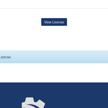
View License
License