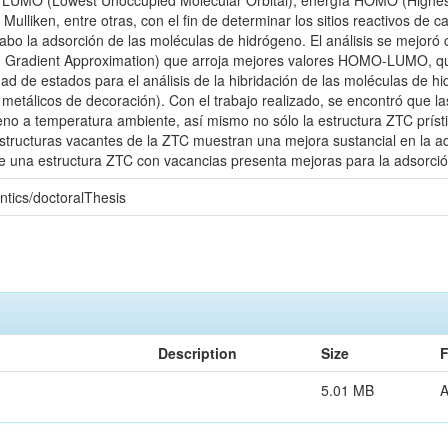
 LUMO (Lowest Unoccupied Molecular Orbital), energía HOMO (Highest
Mulliken, entre otras, con el fin de determinar los sitios reactivos de 
cabo la adsorción de las moléculas de hidrógeno. El análisis se mejor
 Gradient Approximation) que arroja mejores valores HOMO-LUMO, q
d de estados para el análisis de la hibridación de las moléculas de h
metálicos de decoración). Con el trabajo realizado, se encontró que l
no a temperatura ambiente, así mismo no sólo la estructura ZTC prís
estructuras vacantes de la ZTC muestran una mejora sustancial en la a
re una estructura ZTC con vacancias presenta mejoras para la adsorci
ntics/doctoralThesis
Description
Size
F
5.01 MB