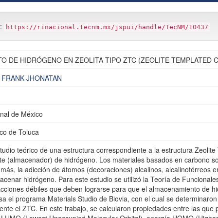
m:
https://rinacional.tecnm.mx/jspui/handle/TecNM/10437
O DE HIDRÓGENO EN ZEOLITA TIPO ZTC (ZEOLITE TEMPLATED 
, FRANK JHONATAN
nal de México
ico de Toluca
tudio teórico de una estructura correspondiente a la estructura Zeoli
te (almacenador) de hidrógeno. Los materiales basados en carbono 
más, la adicción de átomos (decoraciones) alcalinos, alcalinotérreos
macenar hidrógeno. Para este estudio se utilizó la Teoría de Funcion
racciones débiles que deben lograrse para que el almacenamiento de h
sa el programa Materials Studio de Biovia, con el cual se determinaro
ente el ZTC. En este trabajo, se calcularon propiedades entre las que