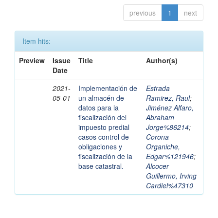
previous
1
next
Item hits:
Preview
Issue
Title
Author(s)
Date
2021-
Implementación de
Estrada
05-01
un almacén de
Ramirez, Raul
;
datos para la
Jiménez Alfaro,
fiscalización del
Abraham
impuesto predial
Jorge%86214
;
casos control de
Corona
obligaciones y
Organiche,
fiscalización de la
Edgar%121946
;
base catastral.
Alcocer
Guillermo, Irving
Cardiel%47310