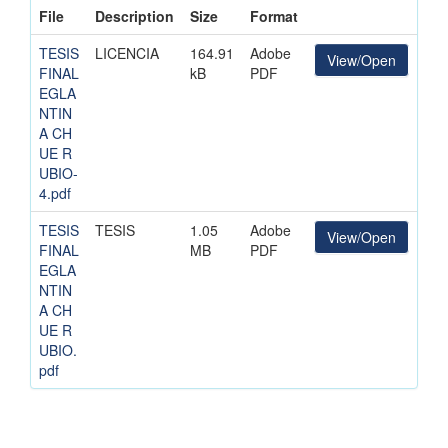
File
Description
Size
Format
TESIS
LICENCIA
164.91
Adobe
View/Open
FINAL
kB
PDF
EGLA
NTIN
A CH
UE R
UBIO-
4.pdf
TESIS
TESIS
1.05
Adobe
View/Open
FINAL
MB
PDF
EGLA
NTIN
A CH
UE R
UBIO.
pdf