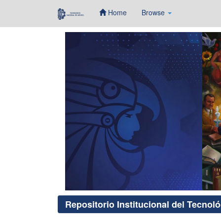
Home
Browse
Skip
navigation
Repositorio Institucional del Tecnol