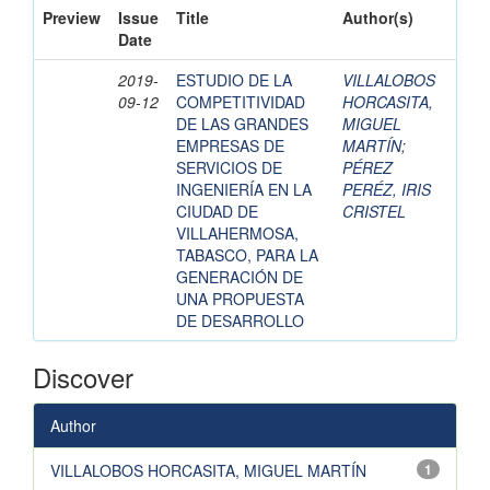
Preview
Issue
Title
Author(s)
Date
2019-
ESTUDIO DE LA
VILLALOBOS
09-12
COMPETITIVIDAD
HORCASITA,
DE LAS GRANDES
MIGUEL
EMPRESAS DE
MARTÍN
;
SERVICIOS DE
PÉREZ
INGENIERÍA EN LA
PERÉZ, IRIS
CIUDAD DE
CRISTEL
VILLAHERMOSA,
TABASCO, PARA LA
GENERACIÓN DE
UNA PROPUESTA
DE DESARROLLO
Discover
Author
VILLALOBOS HORCASITA, MIGUEL MARTÍN
1