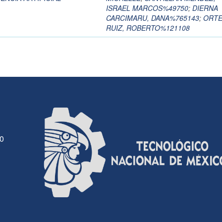
ISRAEL MARCOS%49750
;
DIERNA
CARCIMARU, DANA%765143
;
ORT
RUIZ, ROBERTO%121108
30