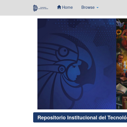
Home
Browse
Skip
navigation
Repositorio Institucional del Tecnol