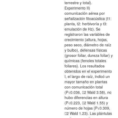
terrestre y total).
Experimento II)
comunicación aérea por
señalización fitoacústica (t1:
planta, t2: herbivoría y t3:
emulación de Hz). Se
registraron las variables de
crecimiento (altura, hojas,
peso seco, diámetro de raíz
y bulbo), defensas físicas
(grosor foliar, dureza foliar) y
químicas (fenoles totales
foliares). Los resultados
obtenidos en el experimento
I, el largo de raíz, indicó un
mayor tamaño en plantas
con comunicación total
(P<0.036, 2 Wald 3.58), no
hubo diferencias en altura
(P<0.223, 2 Wald 1.55) y
número de hojas (P<0.309,
2 Wald 1.23). Las plántulas