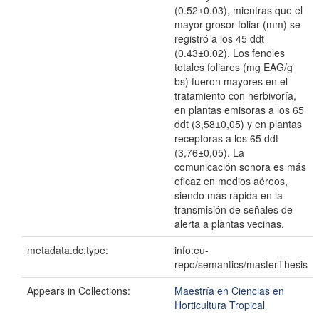
(0.52±0.03), mientras que el
mayor grosor foliar (mm) se
registró a los 45 ddt
(0.43±0.02). Los fenoles
totales foliares (mg EAG/g
bs) fueron mayores en el
tratamiento con herbivoría,
en plantas emisoras a los 65
ddt (3,58±0,05) y en plantas
receptoras a los 65 ddt
(3,76±0,05). La
comunicación sonora es más
eficaz en medios aéreos,
siendo más rápida en la
transmisión de señales de
alerta a plantas vecinas.
metadata.dc.type:
info:eu-
repo/semantics/masterThesis
Appears in Collections:
Maestría en Ciencias en
Horticultura Tropical