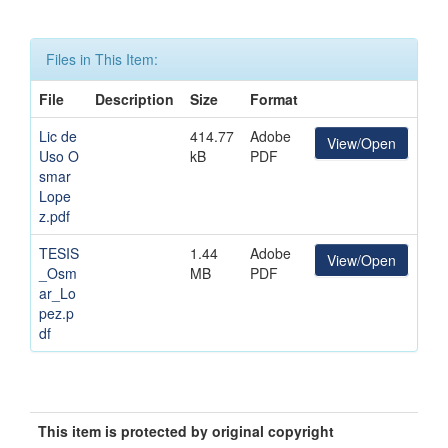
Files in This Item:
File
Description
Size
Format
Lic de
414.77
Adobe
View/Open
Uso O
kB
PDF
smar
Lope
z.pdf
TESIS
1.44
Adobe
View/Open
_Osm
MB
PDF
ar_Lo
pez.p
df
This item is protected by original copyright