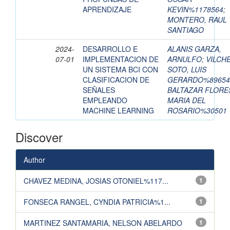
APRENDIZAJE
KEVIN%1178564
;
MONTERO, RAUL
SANTIAGO
2024-
DESARROLLO E
ALANIS GARZA,
07-01
IMPLEMENTACION DE
ARNULFO
;
VILCH
UN SISTEMA BCI CON
SOTO, LUIS
CLASIFICACION DE
GERARDO%89654
SEÑALES
BALTAZAR FLORE
EMPLEANDO
MARIA DEL
MACHINE LEARNING
ROSARIO%30501
Discover
Author
CHAVEZ MEDINA, JOSIAS OTONIEL%117...
1
FONSECA RANGEL, CYNDIA PATRICIA%1...
1
MARTINEZ SANTAMARIA, NELSON ABELARDO
1