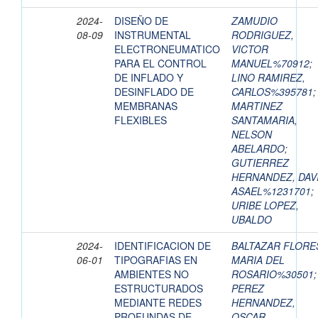
2024-
DISEÑO DE
ZAMUDIO
08-09
INSTRUMENTAL
RODRIGUEZ,
ELECTRONEUMATICO
VICTOR
PARA EL CONTROL
MANUEL%70912
;
DE INFLADO Y
LINO RAMIREZ,
DESINFLADO DE
CARLOS%395781
;
MEMBRANAS
MARTINEZ
FLEXIBLES
SANTAMARIA,
NELSON
ABELARDO
;
GUTIERREZ
HERNANDEZ, DAV
ASAEL%1231701
;
URIBE LOPEZ,
UBALDO
2024-
IDENTIFICACION DE
BALTAZAR FLORE
06-01
TIPOGRAFIAS EN
MARIA DEL
AMBIENTES NO
ROSARIO%30501
;
ESTRUCTURADOS
PEREZ
MEDIANTE REDES
HERNANDEZ,
PROFUNDAS DE
OSCAR