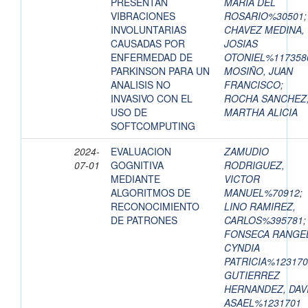
PRESENTAN
MARIA DEL
VIBRACIONES
ROSARIO%30501
;
INVOLUNTARIAS
CHAVEZ MEDINA,
CAUSADAS POR
JOSIAS
ENFERMEDAD DE
OTONIEL%117358
PARKINSON PARA UN
MOSIÑO, JUAN
ANALISIS NO
FRANCISCO
;
INVASIVO CON EL
ROCHA SANCHEZ
USO DE
MARTHA ALICIA
SOFTCOMPUTING
2024-
EVALUACION
ZAMUDIO
07-01
GOGNITIVA
RODRIGUEZ,
MEDIANTE
VICTOR
ALGORITMOS DE
MANUEL%70912
;
RECONOCIMIENTO
LINO RAMIREZ,
DE PATRONES
CARLOS%395781
;
FONSECA RANGE
CYNDIA
PATRICIA%123170
GUTIERREZ
HERNANDEZ, DAV
ASAEL%1231701