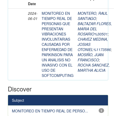
Date
2024-
MONITOREO EN
MONTERO, RAUL
06-01
TIEMPO REAL DE
SANTIAGO
;
PERSONAS QUE
BALTAZAR FLORES,
PRESENTAN
MARIA DEL
VIBRACIONES
ROSARIO%30501
;
INVOLUNTARIAS
CHAVEZ MEDINA,
CAUSADAS POR
JOSIAS
ENFERMEDAD DE
OTONIEL%1173586
;
PARKINSON PARA
MOSIÑO, JUAN
UN ANALISIS NO
FRANCISCO
;
INVASIVO CON EL
ROCHA SANCHEZ,
USO DE
MARTHA ALICIA
SOFTCOMPUTING
Discover
Subject
MONITOREO EN TIEMPO REAL DE PERSO...
1