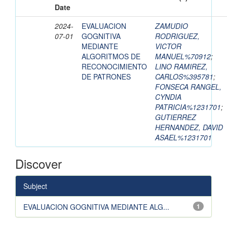
Date
2024-
EVALUACION
ZAMUDIO
07-01
GOGNITIVA
RODRIGUEZ,
MEDIANTE
VICTOR
ALGORITMOS DE
MANUEL%70912
;
RECONOCIMIENTO
LINO RAMIREZ,
DE PATRONES
CARLOS%395781
;
FONSECA RANGEL,
CYNDIA
PATRICIA%1231701
;
GUTIERREZ
HERNANDEZ, DAVID
ASAEL%1231701
Discover
Subject
EVALUACION GOGNITIVA MEDIANTE ALG...
1