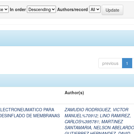
In order
Authors/record
previous
1
Author(s)
ELECTRONEUMATICO PARA
ZAMUDIO RODRIGUEZ, VICTOR
 DESINFLADO DE MEMBRANAS
MANUEL%70912
;
LINO RAMIREZ,
CARLOS%395781
;
MARTINEZ
SANTAMARIA, NELSON ABELARD
GUTIERREZ HERNANDEZ, DAVID