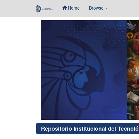
Home
Browse
Skip
navigation
Repositorio Institucional del Tecnol