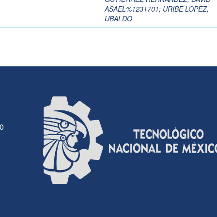
ASAEL%1231701
;
URIBE LOPEZ,
UBALDO
30