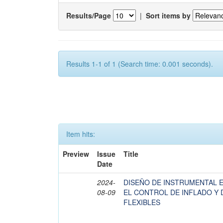
Results/Page
|
Sort items by
Results 1-1 of 1 (Search time: 0.001 seconds).
Item hits:
Preview
Issue
Title
Date
2024-
DISEÑO DE INSTRUMENTAL 
08-09
EL CONTROL DE INFLADO Y
FLEXIBLES