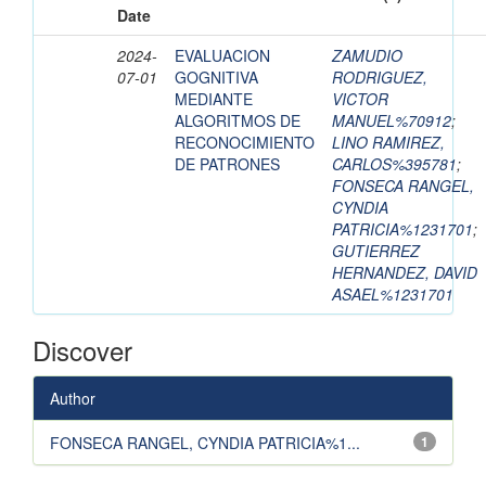
Date
2024-
EVALUACION
ZAMUDIO
07-01
GOGNITIVA
RODRIGUEZ,
MEDIANTE
VICTOR
ALGORITMOS DE
MANUEL%70912
;
RECONOCIMIENTO
LINO RAMIREZ,
DE PATRONES
CARLOS%395781
;
FONSECA RANGEL,
CYNDIA
PATRICIA%1231701
;
GUTIERREZ
HERNANDEZ, DAVID
ASAEL%1231701
Discover
Author
FONSECA RANGEL, CYNDIA PATRICIA%1...
1