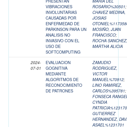
PRESENTAN
MARIA DEL
VIBRACIONES
ROSARIO%30501
;
INVOLUNTARIAS
CHAVEZ MEDINA,
CAUSADAS POR
JOSIAS
ENFERMEDAD DE
OTONIEL%117358
PARKINSON PARA UN
MOSIÑO, JUAN
ANALISIS NO
FRANCISCO
;
INVASIVO CON EL
ROCHA SANCHEZ
USO DE
MARTHA ALICIA
SOFTCOMPUTING
2024-
EVALUACION
ZAMUDIO
07-01
GOGNITIVA
RODRIGUEZ,
MEDIANTE
VICTOR
ALGORITMOS DE
MANUEL%70912
;
RECONOCIMIENTO
LINO RAMIREZ,
DE PATRONES
CARLOS%395781
;
FONSECA RANGE
CYNDIA
PATRICIA%123170
GUTIERREZ
HERNANDEZ, DAV
ASAEL%1231701