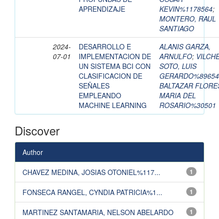
APRENDIZAJE
KEVIN%1178564
;
MONTERO, RAUL
SANTIAGO
2024-
DESARROLLO E
ALANIS GARZA,
07-01
IMPLEMENTACION DE
ARNULFO
;
VILCH
UN SISTEMA BCI CON
SOTO, LUIS
CLASIFICACION DE
GERARDO%89654
SEÑALES
BALTAZAR FLORE
EMPLEANDO
MARIA DEL
MACHINE LEARNING
ROSARIO%30501
Discover
Author
CHAVEZ MEDINA, JOSIAS OTONIEL%117...
1
FONSECA RANGEL, CYNDIA PATRICIA%1...
1
MARTINEZ SANTAMARIA, NELSON ABELARDO
1