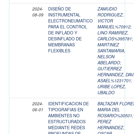
2024-
DISEÑO DE
ZAMUDIO
08-09
INSTRUMENTAL
RODRIGUEZ,
ELECTRONEUMATICO
VICTOR
PARA EL CONTROL
MANUEL%70912
;
DE INFLADO Y
LINO RAMIREZ,
DESINFLADO DE
CARLOS%395781
;
MEMBRANAS
MARTINEZ
FLEXIBLES
SANTAMARIA,
NELSON
ABELARDO
;
GUTIERREZ
HERNANDEZ, DAV
ASAEL%1231701
;
URIBE LOPEZ,
UBALDO
2024-
IDENTIFICACION DE
BALTAZAR FLORE
06-01
TIPOGRAFIAS EN
MARIA DEL
AMBIENTES NO
ROSARIO%30501
;
ESTRUCTURADOS
PEREZ
MEDIANTE REDES
HERNANDEZ,
PROFUNDAS DE
OSCAR