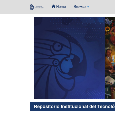
Home
Browse
Skip
navigation
Repositorio Institucional del Tecnol