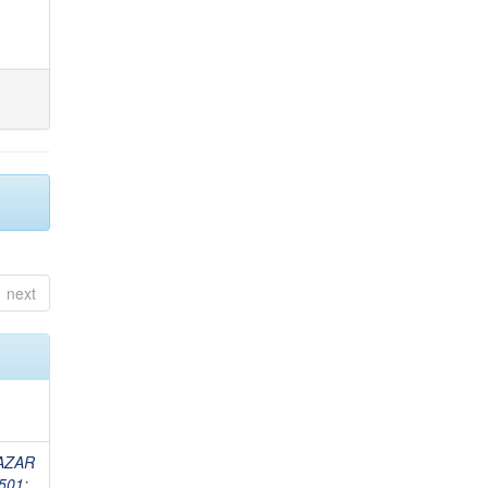
next
AZAR
501
;