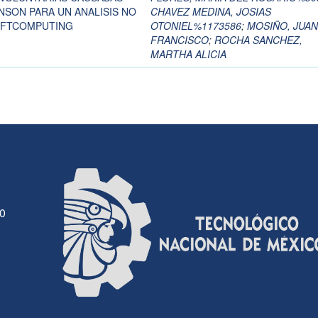
NSON PARA UN ANALISIS NO
CHAVEZ MEDINA, JOSIAS
SOFTCOMPUTING
OTONIEL%1173586
;
MOSIÑO, JUAN
FRANCISCO
;
ROCHA SANCHEZ,
MARTHA ALICIA
30