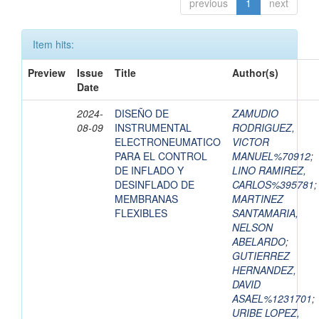
previous
1
next
Item hits:
Preview
Issue
Title
Author(s)
Date
2024-
DISEÑO DE
ZAMUDIO
08-09
INSTRUMENTAL
RODRIGUEZ,
ELECTRONEUMATICO
VICTOR
PARA EL CONTROL
MANUEL%70912
;
DE INFLADO Y
LINO RAMIREZ,
DESINFLADO DE
CARLOS%395781
;
MEMBRANAS
MARTINEZ
FLEXIBLES
SANTAMARIA,
NELSON
ABELARDO
;
GUTIERREZ
HERNANDEZ,
DAVID
ASAEL%1231701
;
URIBE LOPEZ,