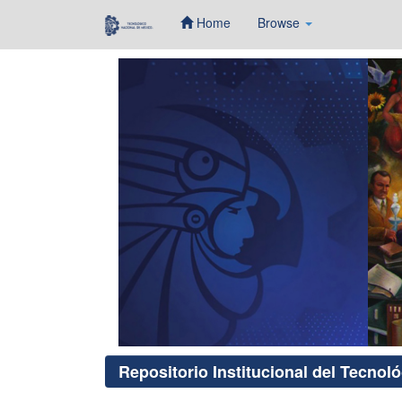
Home
Browse
Skip
navigation
Repositorio Institucional del Tecnol