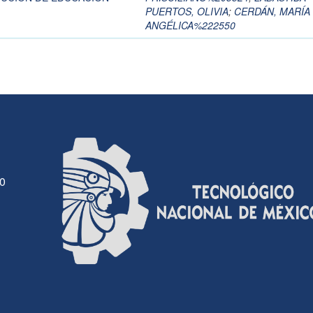
PUERTOS, OLIVIA
;
CERDÁN, MARÍA
ANGÉLICA%222550
30