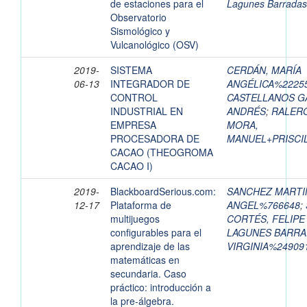
de estaciones para el
Lagunes Barradas,
Observatorio
Sismológico y
Vulcanológico (OSV)
2019-
SISTEMA
CERDÁN, MARÍA
06-13
INTEGRADOR DE
ANGÉLICA%2225
CONTROL
CASTELLANOS G
INDUSTRIAL EN
ANDRÉS
;
RALERO
EMPRESA
MORA,
PROCESADORA DE
MANUEL+PRISCI
CACAO (THEOGROMA
CACAO I)
2019-
BlackboardSerious.com:
SANCHEZ MARTI
12-17
Plataforma de
ANGEL%766648
;
multijuegos
CORTÉS, FELIPE
configurables para el
LAGUNES BARRA
aprendizaje de las
VIRGINIA%24909
matemáticas en
secundaria. Caso
práctico: introducción a
la pre-álgebra.