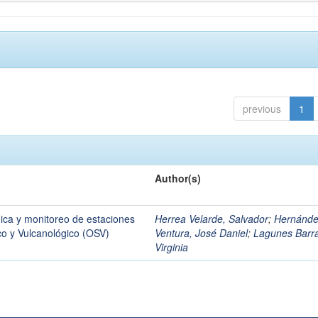
previous
1
Author(s)
ica y monitoreo de estaciones
Herrea Velarde, Salvador
;
Hernánd
co y Vulcanológico (OSV)
Ventura, José Daniel
;
Lagunes Barr
Virginia