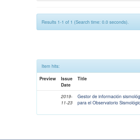
Results 1-1 of 1 (Search time: 0.0 seconds).
Item hits:
Preview
Issue
Title
Date
2019-
Gestor de información sismológ
11-23
para el Observatorio Sismológi