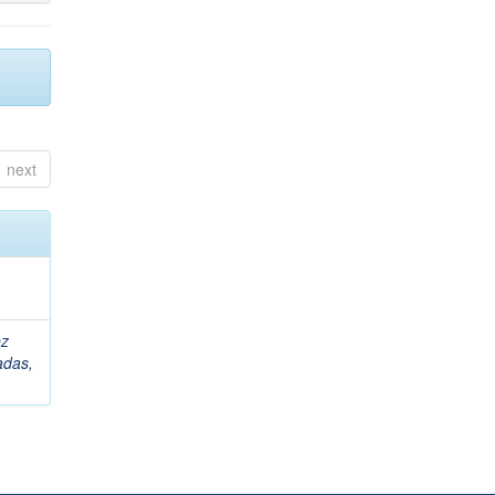
next
ez
adas,