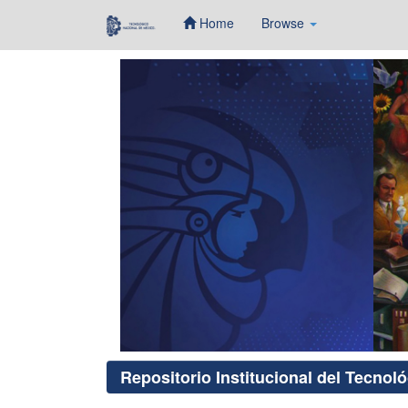
Home
Browse
Skip
navigation
Repositorio Institucional del Tecnol