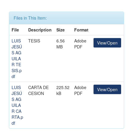
Files in This Item:
File
Description
Size
Format
LUIS
TESIS
6.56
Adobe
View/Open
JESÚ
MB
PDF
S AG
UILA
R TE
SIS.p
df
LUIS
CARTA DE
225.52
Adobe
View/Open
JESÚ
CESION
kB
PDF
S AG
UILA
R CA
RTA.p
df