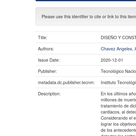
Please use this identifier to cite or link to this ite
Title:
DISEÑO Y CONS
Authors:
Chavez Angeles,
Issue Date:
2020-12-01
Publisher:
Tecnológico Nacio
metadata.dc.publisher.tecnm:
Instituto Tecnoló
Description:
En los últimos añ
millones de muert
tratamiento de dic
cardiacos, al dete
Considerando el e
lograr los objetiv
de los antecedent