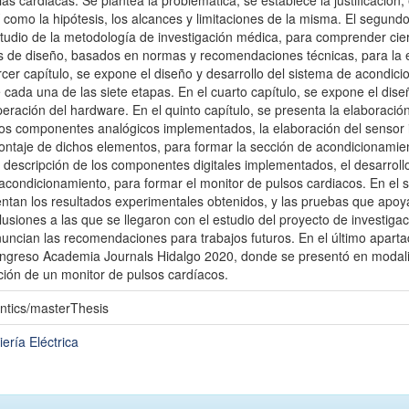
ias cardiacas. Se plantea la problemática, se establece la justificación, 
í como la hipótesis, los alcances y limitaciones de la misma. El segundo 
tudio de la metodología de investigación médica, para comprender cier
ios de diseño, basados en normas y recomendaciones técnicas, para la 
ercer capítulo, se expone el diseño y desarrollo del sistema de acondic
cada una de las siete etapas. En el cuarto capítulo, se expone el diseñ
eración del hardware. En el quinto capítulo, se presenta la elaboració
 los componentes analógicos implementados, la elaboración del sensor 
ontaje de dichos elementos, para formar la sección de acondicionamien
 descripción de los componentes digitales implementados, el desarroll
acondicionamiento, para formar el monitor de pulsos cardiacos. En el s
ntan los resultados experimentales obtenidos, y las pruebas que apoyan
usiones a las que se llegaron con el estudio del proyecto de investigac
enuncian las recomendaciones para trabajos futuros. En el último apart
ngreso Academia Journals Hidalgo 2020, donde se presentó en modalidad 
ción de un monitor de pulsos cardíacos.
ntics/masterThesis
ería Eléctrica