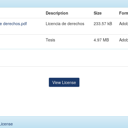
Description
Size
For
e derechos.pdf
Licencia de derechos
233.57 kB
Ado
Tesis
4.97 MB
Ado
View License
License