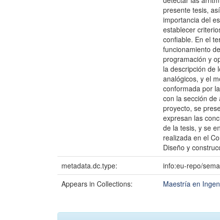
detectar las arritm
presente tesis, as
importancia del es
establecer criter
confiable. En el t
funcionamiento de 
programación y op
la descripción de
analógicos, y el m
conformada por la
con la sección de 
proyecto, se prese
expresan las concl
de la tesis, y se 
realizada en el Co
Diseño y construc
metadata.dc.type:
info:eu-repo/sema
Appears in Collections:
Maestría en Ingeni