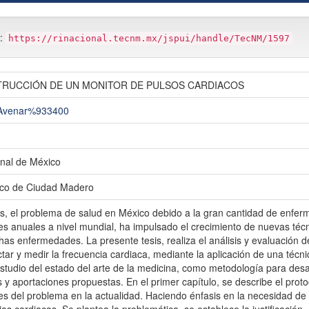
m:
https://rinacional.tecnm.mx/jspui/handle/TecNM/1597
TRUCCIÓN DE UN MONITOR DE PULSOS CARDIACOS
 Avenar%933400
nal de México
gico de Ciudad Madero
os, el problema de salud en México debido a la gran cantidad de enfer
es anuales a nivel mundial, ha impulsado el crecimiento de nuevas técn
has enfermedades. La presente tesis, realiza el análisis y evaluación 
ctar y medir la frecuencia cardiaca, mediante la aplicación de una técni
studio del estado del arte de la medicina, como metodología para desa
os y aportaciones propuestas. En el primer capítulo, se describe el pro
es del problema en la actualidad. Haciendo énfasis en la necesidad d