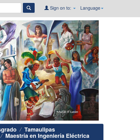
Sign on to:
Language
sgrado
Tamaulipas
Maestría en Ingeniería Eléctrica