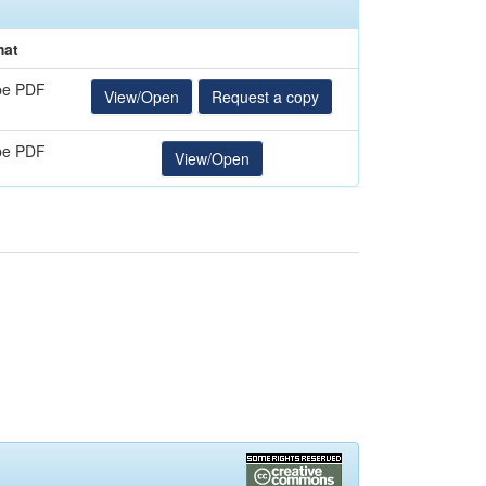
mat
be PDF
View/Open
Request a copy
be PDF
View/Open