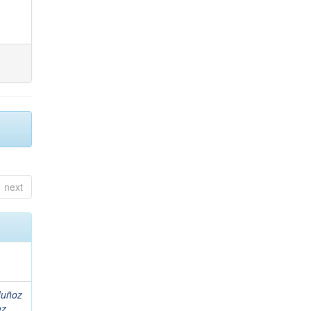
next
uñoz
z,