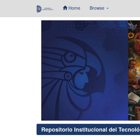
Home
Browse
Skip
navigation
Repositorio Institucional del Tecnol