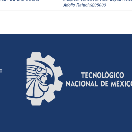
Adolfo Rafael%295009
30