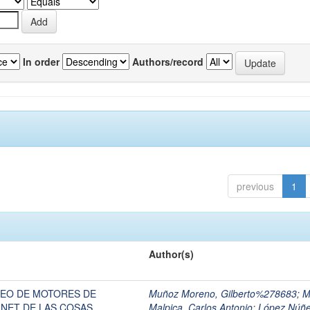
In order
Authors/record
previous
1
Author(s)
EO DE MOTORES DE
Muñoz Moreno, Gilberto%278683
;
M
RNET DE LAS COSAS
Malpica, Carlos Antonio
;
López Núñe