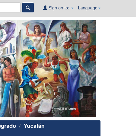
Sign on to:
Language
sgrado
Yucatán