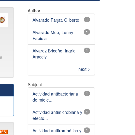
Author
Alvarado Farjat, Gilberto
1
Alvarado Moo, Lenny
1
Fabiola
Alvarez Briceño, Ingrid
1
Aracely
a
next >
Subject
Actividad antibacteriana
1
de miele...
Actividad antimicrobiana y
1
efecto...
Actividad antitrombótica y
1