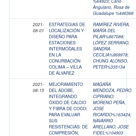
%64923
;
Cano
Anguiano, Rosa de
Guadalupe %446366
2021-
ESTRATEGIAS DE
RAMÍREZ RIVERA,
08-01
LOCALIZACIÓN Y
MARÍA DEL
DISEÑO PARA
PILAR%867088
;
ESTACIONES
LÓPEZ SERRANO,
INTERMODALES
SANDRA
EN LA
CECILIA%969978
;
CONURBACIÓN
CHUNG ALONSO,
COLIMA – VILLA
PETER%335134
DE ÁLVAREZ
2021-
MEJORAMIENTO
MAGAÑA
08-15
DEL ADOBE,
MENDOZA, PEDRO
INTEGRANDO
CIPRIANO
;
ÓXIDO DE CALCIO
MORENO PEÑA,
Y FIBRA DE COCO;
JOSE
PARA EVALUAR
RICARDO%163424
;
SUS
NAVARRO
RESISTENCIAS: DE
ARELLANO, JOSE
COMPRESIÓN,
FIDEL%104903