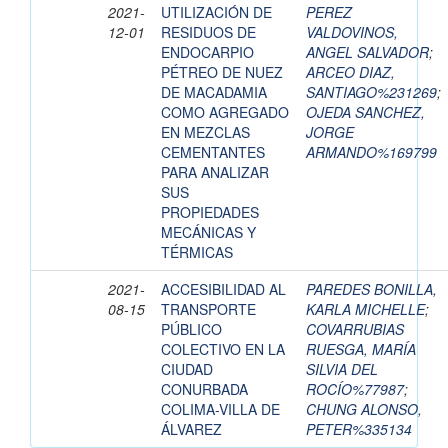
2021-
UTILIZACIÓN DE
PEREZ
12-01
RESIDUOS DE
VALDOVINOS,
ENDOCARPIO
ANGEL SALVADOR
;
PÉTREO DE NUEZ
ARCEO DIAZ,
DE MACADAMIA
SANTIAGO%231269
;
COMO AGREGADO
OJEDA SANCHEZ,
EN MEZCLAS
JORGE
CEMENTANTES
ARMANDO%169799
PARA ANALIZAR
SUS
PROPIEDADES
MECÁNICAS Y
TÉRMICAS
2021-
ACCESIBILIDAD AL
PAREDES BONILLA,
08-15
TRANSPORTE
KARLA MICHELLE
;
PÚBLICO
COVARRUBIAS
COLECTIVO EN LA
RUESGA, MARÍA
CIUDAD
SILVIA DEL
CONURBADA
ROCÍO%77987
;
COLIMA-VILLA DE
CHUNG ALONSO,
ÁLVAREZ
PETER%335134