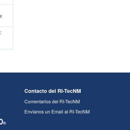
a
;
6
;
Contacto del RI-TecNM
Comentarios del RI-TecNM
Envíanos un Email al RI-TecNM