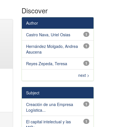
Discover
Author
Castro Nava, Uriel Osias
1
Hernández Molgado, Andrea
1
Asucena
Reyes Zepeda, Teresa
1
next >
Subject
Creación de una Empresa
1
Logística...
El capital intelectual y las
1