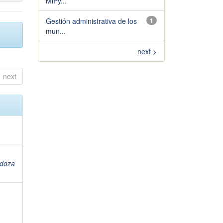
MiPy...
Gestión administrativa de los
1
mun...
next >
next
doza