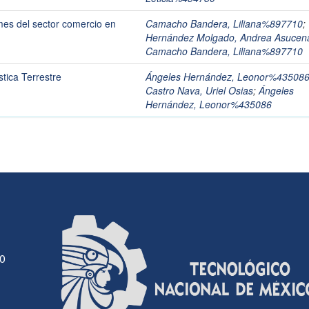
ymes del sector comercio en
Camacho Bandera, Liliana%897710
;
Hernández Molgado, Andrea Asucen
Camacho Bandera, Liliana%897710
tica Terrestre
Ángeles Hernández, Leonor%43508
Castro Nava, Uriel Osias
;
Ángeles
Hernández, Leonor%435086
30