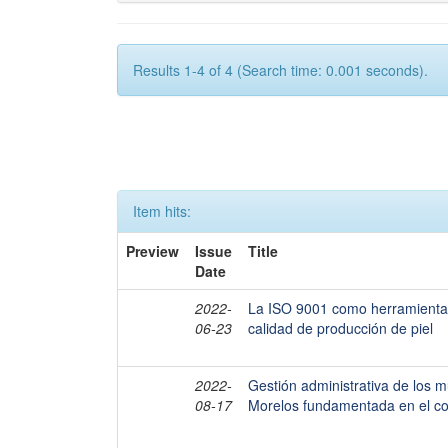
Results 1-4 of 4 (Search time: 0.001 seconds).
Item hits:
Preview
Issue
Title
Date
2022-
La ISO 9001 como herramienta 
06-23
calidad de producción de piel
2022-
Gestión administrativa de los m
08-17
Morelos fundamentada en el con