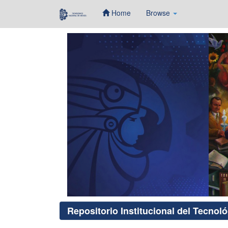
Home
Browse
Skip
navigation
Repositorio Institucional del Tecnol