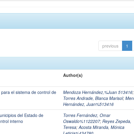
previous
1
Author(s)
para el sistema de control de
Mendoza Hernández,%Juan 513416
;
Torres Andrade, Blanca Marisol
;
Men
Hernández, Juan%513416
unicipios del Estado de
Torres Fernández, Omar
trol interno
Oswaldo%1122207
;
Reyes Zepeda,
Teresa
;
Acosta Miranda, Mónica
Leticia%434780