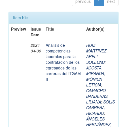
previous
1
next
Item hits:
Preview
Issue
Title
Author(s)
Date
2024-
Análisis de
RUÍZ
04-30
competencias
MARTINEZ,
laborales para la
ARELI
contratación de los
SOLEDAD
;
egresados de las
ACOSTA
carreras del ITGAM
MIRANDA,
II
MÓNICA
LETICIA
;
CAMACHO
BANDERAS,
LILIANA
;
SOLIS
CABRERA,
RICARDO
;
ÁNGELES
HERNÁNDEZ,