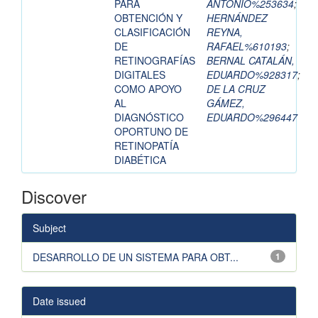
PARA
ANTONIO%253634
;
OBTENCIÓN Y
HERNÁNDEZ
CLASIFICACIÓN
REYNA,
DE
RAFAEL%610193
;
RETINOGRAFÍAS
BERNAL CATALÁN,
DIGITALES
EDUARDO%928317
;
COMO APOYO
DE LA CRUZ
AL
GÁMEZ,
DIAGNÓSTICO
EDUARDO%296447
OPORTUNO DE
RETINOPATÍA
DIABÉTICA
Discover
Subject
DESARROLLO DE UN SISTEMA PARA OBT...
1
Date issued