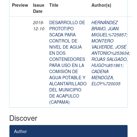
Preview
Issue
Title
Author(s)
Date
2019-
DESARROLLO DE
HERNÁNDEZ
12-10
PROTOTIPO
BRAVO, JUAN
SCADA PARA
MIGUEL%725857
;
CONTROL DE
MONTERO
NIVEL DE AGUA
VALVERDE, JOSÉ
EN DOS
ANTONIO%253634
;
CONTENEDORES
ROJAS SALGADO,
PARA USO EN LA
HUGO%851861
;
COMISIÓN DE
CADENA
AGUA POTABLE Y
MENDOZA,
ALCANTARILLADO
ELOY%720035
DEL MUNICIPIO
DE ACAPULCO
(CAPAMA)
Discover
Author