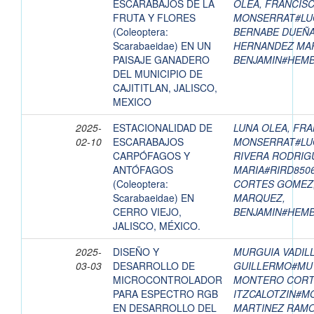
ESCARABAJOS DE LA
OLEA, FRANCIS
FRUTA Y FLORES
MONSERRAT#LU
(Coleoptera:
BERNABE DUEÑAS
Scarabaeidae) EN UN
HERNANDEZ MA
PAISAJE GANADERO
BENJAMIN#HEM
DEL MUNICIPIO DE
CAJITITLAN, JALISCO,
MEXICO
2025-
ESTACIONALIDAD DE
LUNA OLEA, FRA
02-10
ESCARABAJOS
MONSERRAT#LU
CARPÓFAGOS Y
RIVERA RODRIG
ANTÓFAGOS
MARIA#RIRD850
(Coleoptera:
CORTES GOMEZ,
Scarabaeidae) EN
MARQUEZ,
CERRO VIEJO,
BENJAMIN#HEM
JALISCO, MÉXICO.
2025-
DISEÑO Y
MURGUIA VADILL
03-03
DESARROLLO DE
GUILLERMO#MU
MICROCONTROLADOR
MONTERO CORT
PARA ESPECTRO RGB
ITZCALOTZIN#M
EN DESARROLLO DEL
MARTINEZ RAMO