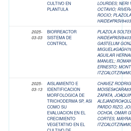
CULTIVO EN
LOURDES
;
NERI 
PLANTULA
OCTAVIO
;
RIVER
ROCIO
;
PLAZOLA
HAIDE#PASV840
2025-
BIORREACTOR
PLAZOLA SOLTE
03-03
SISTEMA DE
HAIDE#PASV840
CONTROL
GASTELUM GONZ
MIGUEL#GAGH7
AGUILAR HERNA
MANUEL
;
ROMAN 
ERNESTO
;
MONT
ITZCALOTZIN#M
2025-
AISLAMIENTO E
CHAVEZ RODRIG
03-13
IDENTIFICACION
MOISES#CARA8
MORFOLOGICA DE
ZAPATA, JOAQUI
TRICHODERMA SP, ASI
ALEJANDRO#QU
COMO SU
PARDO RIZO, J
EVALUACION EN EL
OCHOA, OMAR 
CRECIMIENTO
CORTES, MAYRA
VEGETATIVO EN EL
ITZCALOTZIN#M
CULTIVO DE