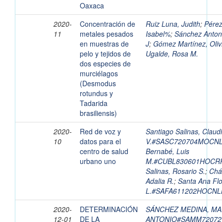
Oaxaca
2020-
Concentración de
Ruiz Luna, Judith
;
Pérez
11
metales pesados
Isabel%
;
Sánchez Antoni
en muestras de
J
;
Gómez Martínez, Oliv
pelo y tejidos de
Ugalde, Rosa M.
dos especies de
murciélagos
(Desmodus
rotundus y
Tadarida
brasiliensis)
2020-
Red de voz y
Santiago Salinas, Claud
10
datos para el
V.#SASC720704MOCN
centro de salud
Bernabé, Luis
urbano uno
M.#CUBL830601HOCR
Salinas, Rosario S.
;
Chá
Adalia R.
;
Santa Ana Fl
L.#SAFA611202HOCNL
2020-
DETERMINACIÓN
SÁNCHEZ MEDINA, M
12-01
DE LA
ANTONIO#SAMM7207