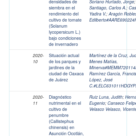
densidades de
Soriano Hurtado, Jorge
siembra en el
Santiago, Carlos A.
;
Cas
rendimiento del
Yadira V.
;
Aragón Roble
cultivo de tomate
Edilberto#AARE69022
(Solanum
lycopersicum L.)
bajo condiciones
de invernadero
2020-
Situación actual
Martínez de la Cruz, J
10
de los parques y
Menes Matías,
jardines de la
Minerva#MEMM72011
ciudad de Oaxaca
Ramírez García, Franci
de Juárez
López, José
C.#LELC631011HDGYP
2020-
Diagnóstico
Ruiz Luna, Judith
;
Hern
11
nutrimental en el
Eugenio
;
Canseco Felipe
cultivo de
Velasco Velasco, Vicen
penumbre
(Callistephus
chinensis) en
Asunción Ocotlán,