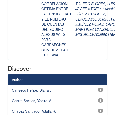
CORRELACIÓN
TOLEDO FLORES, LUIS
ÓPTIMA ENTRE
JAVIER%TOFL530409
LA SENSIBILIDAD
LÓPEZ SÁNCHEZ,
Y EL NÚMERO
CLAUDIA#LOSC63051
DE CUENTAS
JIMÉNEZ ROJAS, CAR
DEL EQUIPO
MARTÍNEZ CANSECO,
ALEXUS W-10
MIGUEL#MACJ550416
PARA
GARRAFONES
CON HUMEDAD
EXCESIVA
Discover
Author
Canseco Felipe, Diana J.
1
Castro Sernas, Yadira V.
1
Chávez Santiago, Adalia R.
1