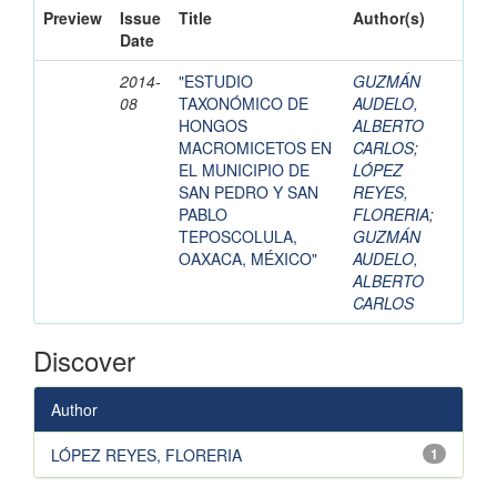
Preview
Issue
Title
Author(s)
Date
2014-
"ESTUDIO
GUZMÁN
08
TAXONÓMICO DE
AUDELO,
HONGOS
ALBERTO
MACROMICETOS EN
CARLOS
;
EL MUNICIPIO DE
LÓPEZ
SAN PEDRO Y SAN
REYES,
PABLO
FLORERIA
;
TEPOSCOLULA,
GUZMÁN
OAXACA, MÉXICO"
AUDELO,
ALBERTO
CARLOS
Discover
Author
LÓPEZ REYES, FLORERIA
1