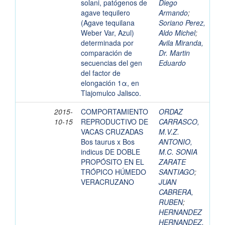
solani, patógenos de
Diego
agave tequilero
Armando
;
(Agave tequilana
Soriano Perez,
Weber Var, Azul)
Aldo Michel
;
determinada por
Avila Miranda,
comparación de
Dr. Martin
secuencias del gen
Eduardo
del factor de
elongación 1α, en
Tlajomulco Jalisco.
2015-
COMPORTAMIENTO
ORDAZ
10-15
REPRODUCTIVO DE
CARRASCO,
VACAS CRUZADAS
M.V.Z.
Bos taurus x Bos
ANTONIO,
indicus DE DOBLE
M.C. SONIA
PROPÓSITO EN EL
ZARATE
TRÓPICO HÚMEDO
SANTIAGO
;
VERACRUZANO
JUAN
CABRERA,
RUBEN
;
HERNANDEZ
HERNANDEZ,