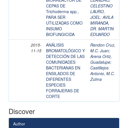
BIORREACTOR DE
LEANDRO
;
CEPAS DE
CELESTINO
Trichoderma spp.,
LAURO,
PARA SER
JOEL
;
AVILA
UTILIZADAS COMO
MIRANDA,
INSUMO
DR. MARTIN
BIOFUNGICIDA
EDUARDO
2015-
ANÁLISIS
Rendon Cruz,
11-15
BROMATOLÓGICO Y
M.C. Juan
;
DETECCIÓN DE LAS
Arena Ortiz,
COMUNIDADES
Guadalupe
;
BACTERIANAS EN
Castillejos
ENSILADOS DE
Antonio, M.C.
DIFERENTES
Zulma
ESPECIES
FORRAJERAS DE
CORTE
Discover
Author