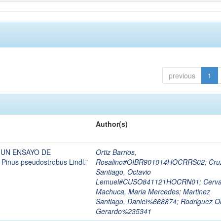
previous
1
Author(s)
 UN ENSAYO DE
Ortiz Barrios,
nus pseudostrobus Lindl.”
Rosalino#OIBR901014HOCRRS02
;
Cru
Santiago, Octavio
Lemuel#CUSO841121HOCRN01
;
Cerv
Machuca, Maria Mercedes
;
Martinez
Santiago, Daniel%668874
;
Rodriguez Or
Gerardo%235341