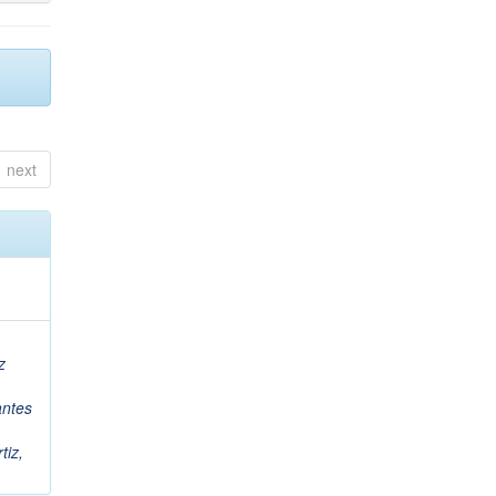
next
z
antes
tiz,