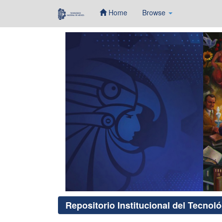
Home
Browse
Skip
navigation
Repositorio Institucional del Tecnol