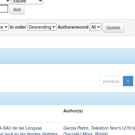
In order
Authors/record
previous
1
Author(s)
SA-SAU de las Lenguas
Garcia Pedro, Telesforo Noe%12791
’Jnyä en las tiendas digitales
Gonzalez Mora, Brigido