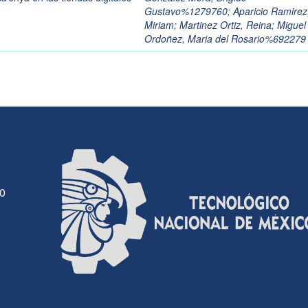
Gustavo%1279760
;
Aparicio Ramirez
Miriam
;
Martinez Ortiz, Reina
;
Miguel
Ordoñez, Maria del Rosario%692279
30