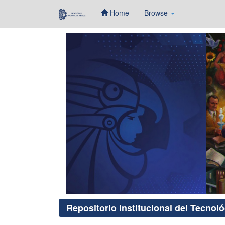
Home
Browse
Skip
navigation
Repositorio Institucional del Tecnol