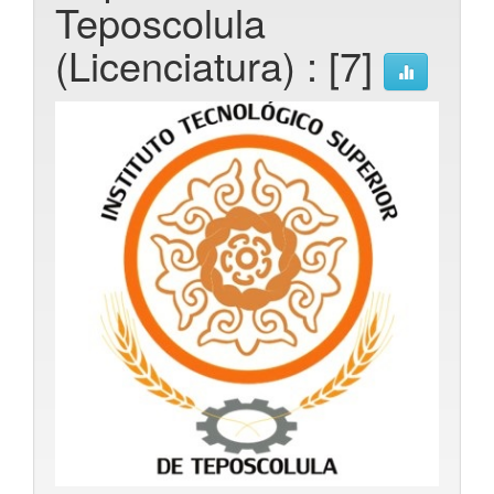
Teposcolula
(Licenciatura) : [7]