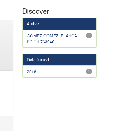
Discover
Author
GOMEZ GOMEZ, BLANCA
1
EDITH 763946
Date issued
2018
1