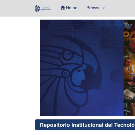
Home
Browse
Skip
navigation
Repositorio Institucional del Tecnol