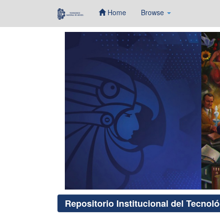
Home
Browse
Skip
navigation
Repositorio Institucional del Tecnol