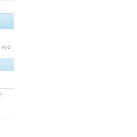
next
A
;