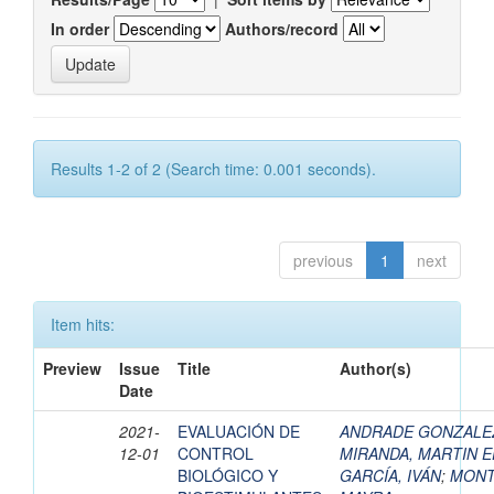
In order
Authors/record
Results 1-2 of 2 (Search time: 0.001 seconds).
previous
1
next
Item hits:
Preview
Issue
Title
Author(s)
Date
2021-
EVALUACIÓN DE
ANDRADE GONZALEZ
12-01
CONTROL
MIRANDA, MARTIN 
BIOLÓGICO Y
GARCÍA, IVÁN
;
MONT