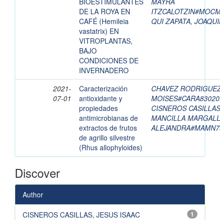
BIOESTIMULANTES
MAYRA
DE LA ROYA EN
ITZCALOTZIN#MOC
CAFÉ (Hemileia
QUI ZAPATA, JOAQU
vastatrix) EN
VITROPLANTAS,
BAJO
CONDICIONES DE
INVERNADERO
2021-
Caracterización
CHAVEZ RODRIGUEZ
07-01
antioxidante y
MOISES#CARA8302
propiedades
CISNEROS CASILLAS
antimicrobianas de
MANCILLA MARGALL
extractos de frutos
ALEJANDRA#MAMN7
de agrillo silvestre
(Rhus allophyloides)
Discover
Author
CISNEROS CASILLAS, JESUS ISAAC
1