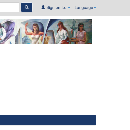
Sign on to:
Language