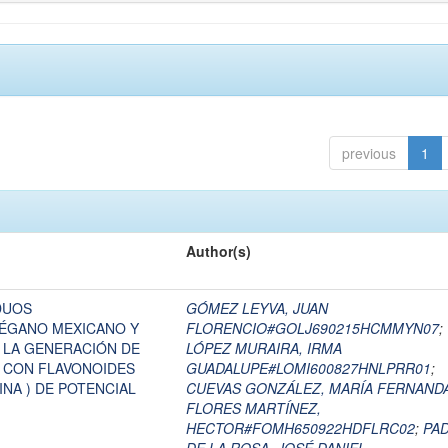
previous
1
Author(s)
DUOS
GÓMEZ LEYVA, JUAN
ÉGANO MEXICANO Y
FLORENCIO#GOLJ690215HCMMYN07
;
 LA GENERACIÓN DE
LÓPEZ MURAIRA, IRMA
 CON FLAVONOIDES
GUADALUPE#LOMI600827HNLPRR01
;
NA ) DE POTENCIAL
CUEVAS GONZÁLEZ, MARÍA FERNAND
FLORES MARTÍNEZ,
HECTOR#FOMH650922HDFLRC02
;
PAD