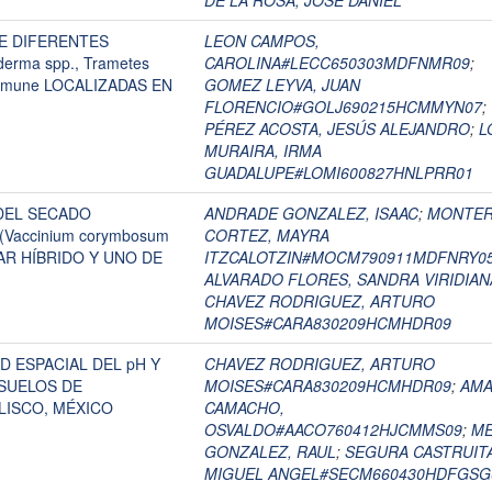
DE LA ROSA, JOSÉ DANIEL
E DIFERENTES
LEON CAMPOS,
rma spp., Trametes
CAROLINA#LECC650303MDFNMR09
;
commune LOCALIZADAS EN
GOMEZ LEYVA, JUAN
FLORENCIO#GOLJ690215HCMMYN07
;
PÉREZ ACOSTA, JESÚS ALEJANDRO
;
L
MURAIRA, IRMA
GUADALUPE#LOMI600827HNLPRR01
DEL SECADO
ANDRADE GONZALEZ, ISAAC
;
MONTE
Vaccinium corymbosum
CORTEZ, MAYRA
AR HÍBRIDO Y UNO DE
ITZCALOTZIN#MOCM790911MDFNRY0
ALVARADO FLORES, SANDRA VIRIDIAN
CHAVEZ RODRIGUEZ, ARTURO
MOISES#CARA830209HCMHDR09
D ESPACIAL DEL pH Y
CHAVEZ RODRIGUEZ, ARTURO
SUELOS DE
MOISES#CARA830209HCMHDR09
;
AM
LISCO, MÉXICO
CAMACHO,
OSVALDO#AACO760412HJCMMS09
;
ME
GONZALEZ, RAUL
;
SEGURA CASTRUITA
MIGUEL ANGEL#SECM660430HDFGSG