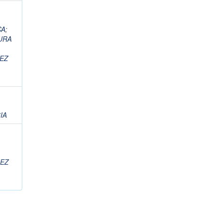
CA
;
URA
EZ
IA
REZ