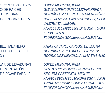
S DE METABOLITOS
LÓPEZ MURAIRA, IRMA
O DE RAÍCES
GUADALUPE#LOMI600827HNLPRR01
;
NTE MEDIANTE
HERNÁNDEZ CUEVAS, LAURA VERÓNI
ES EN ZANAHORIA
BURBOA MEZA, CINTHYA YARELI
;
SEG
CASTRUITA, MIGUEL
ANGEL#SECM660430HDFGSG01
;
GOM
LEYVA, JUAN
FLORENCIO#GOLJ690215HCMMYN07
HILE HABANERO
ARIAS CASTRO, CARLOS
;
DE LOERA
Z LED Y EFECTO DE
HERNANDEZ, MARIA DEL CARMEN
;
O4
RODRÍGUEZ MENDIOLA, MARTHA ALIC
LAR DE LEVADURAS
LOPEZ MURAIRA, IRMA
 FERMENTACIÓN
GUADALUPE#LOMI600827MNLPRR01
;
DE AGAVE PARA LA
SEGURA CASTRUITA, MIGUEL
ANGEL#SECM660430HDFGSG01
;
JUA
AVINA, MELISSA
;
GOMEZ LEYVA, JUAN
FLORENCIO#GOLJ690215HCMMYN07