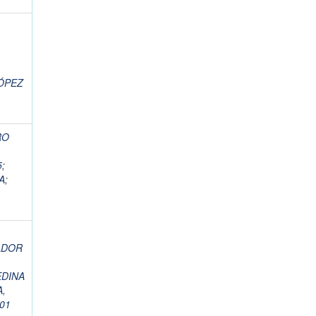
ÓPEZ
RO
5
;
A
;
ADOR
DINA
,
01