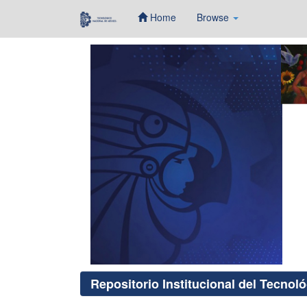
Home
Browse
Skip
navigation
Repositorio Institucional del Tecnol