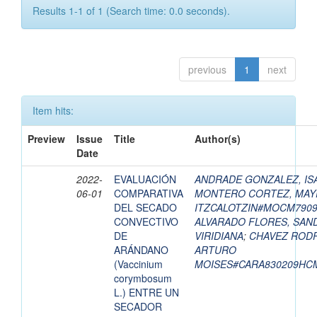
Results 1-1 of 1 (Search time: 0.0 seconds).
previous
1
next
Item hits:
Preview
Issue
Title
Author(s)
Date
2022-
EVALUACIÓN
ANDRADE GONZALEZ, IS
06-01
COMPARATIVA
MONTERO CORTEZ, MAY
DEL SECADO
ITZCALOTZIN#MOCM790
CONVECTIVO
ALVARADO FLORES, SAN
DE
VIRIDIANA
;
CHAVEZ RODR
ARÁNDANO
ARTURO
(Vaccinium
MOISES#CARA830209HC
corymbosum
L.) ENTRE UN
SECADOR