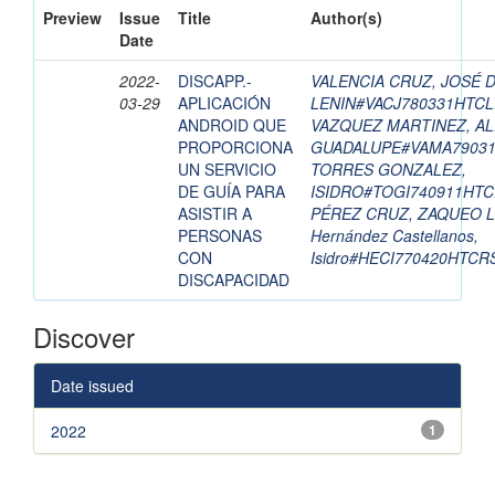
Preview
Issue
Title
Author(s)
Date
2022-
DISCAPP.-
VALENCIA CRUZ, JOSÉ 
03-29
APLICACIÓN
LENIN#VACJ780331HTC
ANDROID QUE
VAZQUEZ MARTINEZ, A
PROPORCIONA
GUADALUPE#VAMA7903
UN SERVICIO
TORRES GONZALEZ,
DE GUÍA PARA
ISIDRO#TOGI740911HT
ASISTIR A
PÉREZ CRUZ, ZAQUEO L
PERSONAS
Hernández Castellanos,
CON
Isidro#HECI770420HTCR
DISCAPACIDAD
Discover
Date issued
2022
1