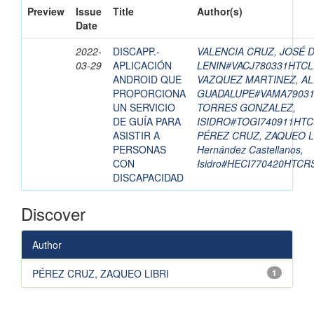
Preview
Issue
Title
Author(s)
Date
2022-
DISCAPP.-
VALENCIA CRUZ, JOSÉ 
03-29
APLICACIÓN
LENIN#VACJ780331HTC
ANDROID QUE
VAZQUEZ MARTINEZ, A
PROPORCIONA
GUADALUPE#VAMA7903
UN SERVICIO
TORRES GONZALEZ,
DE GUÍA PARA
ISIDRO#TOGI740911HT
ASISTIR A
PÉREZ CRUZ, ZAQUEO L
PERSONAS
Hernández Castellanos,
CON
Isidro#HECI770420HTCR
DISCAPACIDAD
Discover
Author
PÉREZ CRUZ, ZAQUEO LIBRI
1