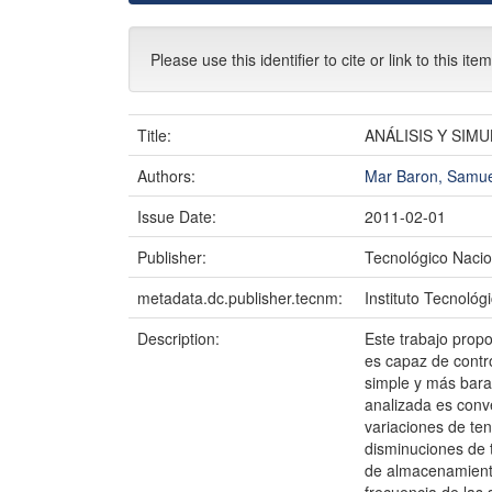
Please use this identifier to cite or link to this ite
Title:
ANÁLISIS Y SIM
Authors:
Mar Baron, Samue
Issue Date:
2011-02-01
Publisher:
Tecnológico Nacio
metadata.dc.publisher.tecnm:
Instituto Tecnoló
Description:
Este trabajo propo
es capaz de contr
simple y más barat
analizada es conve
variaciones de ten
disminuciones de 
de almacenamiento