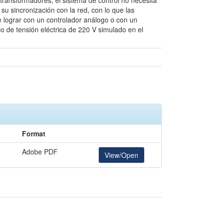
e transformadores, el sistema de control no necesita
su sincronización con la red, con lo que las
e lograr con un controlador análogo o con un
co de tensión eléctrica de 220 V simulado en el
Format
Adobe PDF
View/Open