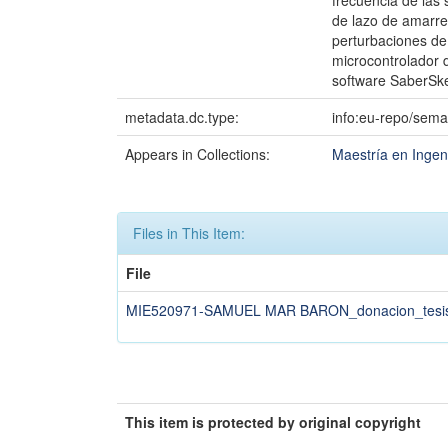
frecuencia de las 
de lazo de amarre 
perturbaciones de
microcontrolador d
software SaberSke
metadata.dc.type:
info:eu-repo/sema
Appears in Collections:
Maestría en Ingeni
Files in This Item:
File
MIE520971-SAMUEL MAR BARON_donacion_tesis
This item is protected by original copyright