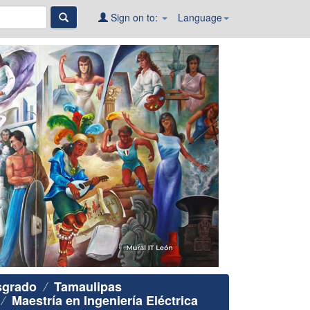
Sign on to:
Language
sgrado
Tamaulipas
Maestría en Ingeniería Eléctrica