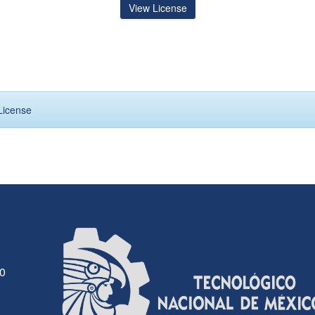
View License
License
30