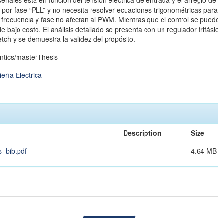
señales está en función del tensión eléctrica de entrada y el arreglo d
por fase “PLL” y no necesita resolver ecuaciones trigonométricas para 
 frecuencia y fase no afectan al PWM. Mientras que el control se pued
e bajo costo. El análisis detallado se presenta con un regulador trifási
tch y se demuestra la validez del propósito.
ntics/masterThesis
ería Eléctrica
Description
Size
_bib.pdf
4.64 MB