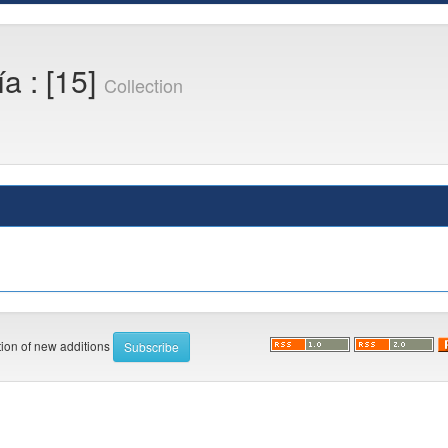
a : [15]
Collection
ation of new additions