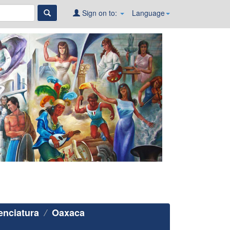
Sign on to:
Language
enciatura
Oaxaca