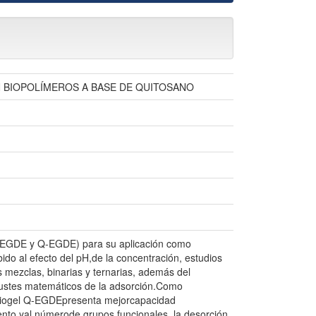
 BIOPOLÍMEROS A BASE DE QUITOSANO
Q-C-EGDE y Q-EGDE) para su aplicación como
ido al efecto del pH,de la concentración, estudios
s mezclas, binarias y ternarias, además del
ajustes matemáticos de la adsorción.Como
 criogel Q-EGDEpresenta mejorcapacidad
ento yal númerode grupos funcionales, la desorción