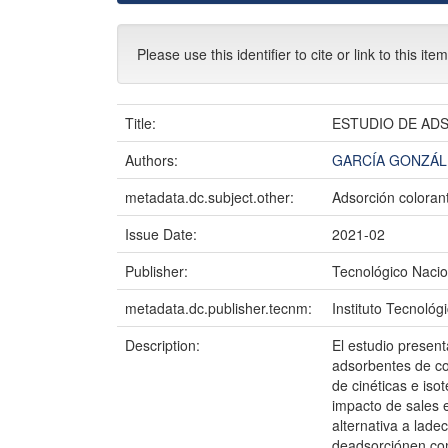
Please use this identifier to cite or link to this ite
Title:
ESTUDIO DE AD
Authors:
GARCÍA GONZÁL
metadata.dc.subject.other:
Adsorción coloran
Issue Date:
2021-02
Publisher:
Tecnológico Nacio
metadata.dc.publisher.tecnm:
Instituto Tecnológ
Description:
El estudio presen
adsorbentes de col
de cinéticas e iso
impacto de sales 
alternativa a lad
deadsorciónen com