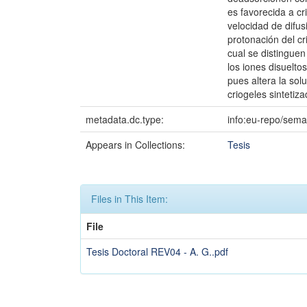
es favorecida a cr
velocidad de difu
protonación del c
cual se distinguen
los iones disuelto
pues altera la sol
criogeles sintetiza
metadata.dc.type:
info:eu-repo/sema
Appears in Collections:
Tesis
Files in This Item:
File
Tesis Doctoral REV04 - A. G..pdf