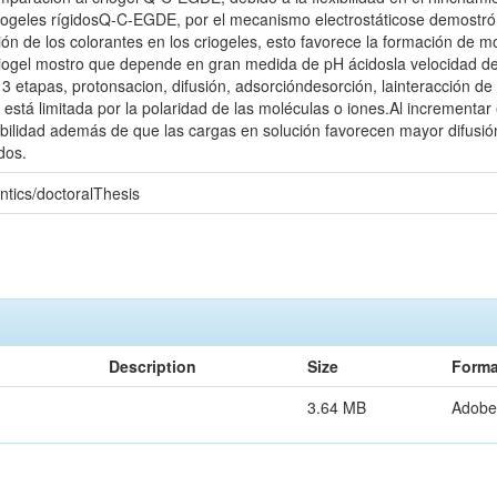
iogeles rígidosQ-C-EGDE, por el mecanismo electrostáticose demostró l
sión de los colorantes en los criogeles, esto favorece la formación de
riogel mostro que depende en gran medida de pH ácidosla velocidad de 
 3 etapas, protonsacion, difusión, adsorcióndesorción, lainteracción de
s está limitada por la polaridad de las moléculas o iones.Al incrementa
ubilidad además de que las cargas en solución favorecen mayor difusión
dos.
ntics/doctoralThesis
Description
Size
Forma
3.64 MB
Adobe