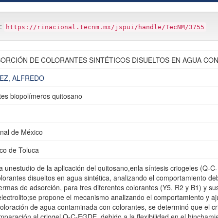
m:
https://rinacional.tecnm.mx/jspui/handle/TecNM/3755
SORCIÓN DE COLORANTES SINTÉTICOS DISUELTOS EN AGUA CON
EZ, ALFREDO
tes biopolímeros quitosano
nal de México
ico de Toluca
ta unestudio de la aplicación del quitosano,enla síntesis criogeles (
orantes disueltos en agua sintética, analizando el comportamiento deb
termas de adsorción, para tres diferentes colorantes (Y5, R2 y B1) y su
electrolito;se propone el mecanismo analizando el comportamiento y 
ecoloración de agua contaminada con colorantes, se determinó que el
paración al criogel Q-C-EGDE, debido a la flexibilidad en el hinchami