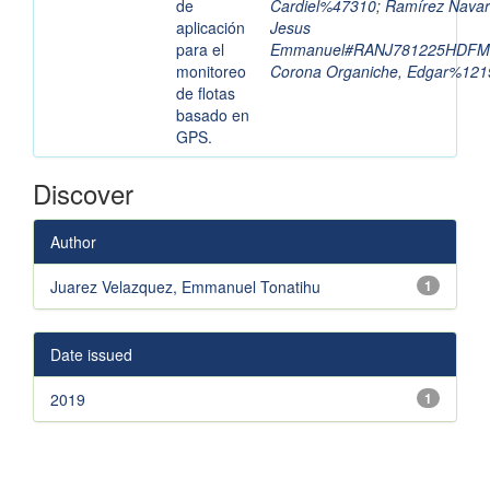
de
Cardiel%47310
;
Ramírez Navar
aplicación
Jesus
para el
Emmanuel#RANJ781225HDFM
monitoreo
Corona Organiche, Edgar%121
de flotas
basado en
GPS.
Discover
Author
Juarez Velazquez, Emmanuel Tonatihu
1
Date issued
2019
1