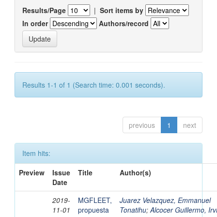
Results/Page
|
Sort items by
In order
Authors/record
Results 1-1 of 1 (Search time: 0.001 seconds).
previous
1
next
Item hits:
Preview
Issue
Title
Author(s)
Date
2019-
MGFLEET,
Juarez Velazquez, Emmanuel
11-01
propuesta
Tonatihu
;
Alcocer Guillermo, Irv