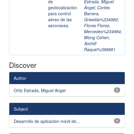
de
Estrada, Miguel
geolocalización
Angel
;
Cortes
para control
Barrera,
aéreo de las
Griselda%234982
;
aeronaves.
Flores Flores,
Mercedes%234984
;
Wong Cohen,
Xochitl
Raquel%398881
Discover
Author
Ortiz Estrada, Miguel Angel
1
Subject
Desarrollo de aplicación móvil de...
1